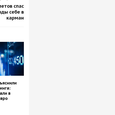
етов спас
ды себе в
карман
бъяснили
инга:
али в
евро