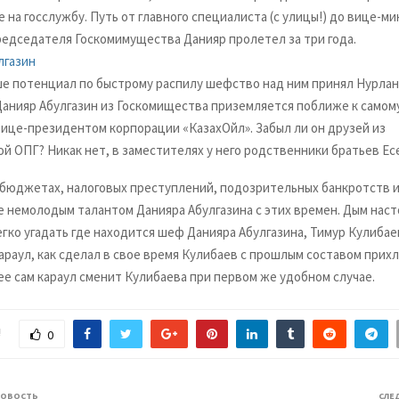
е на госслужбу. Путь от главного специалиста (с улицы!) до вице-м
редседателя Госкомимущества Данияр пролетел за три года.
ше потенциал по быстрому распилу шефство над ним принял Нурлан
 Данияр Абулгазин из Госкомищества приземляется поближе к самом
вице-президентом корпорации «КазахОйл». Забыл ли он друзей из
й ОПГ? Никак нет, в заместителях у него родственники братьев Ес
бюджетах, налоговых преступлений, подозрительных банкротств 
е немолодым талантом Данияра Абулгазина с этих времен. Дым наст
егко угадать где находится шеф Данияра Абулгазина, Тимур Кулибае
араул, как сделал в свое время Кулибаев с прошлым составом прих
ее сам караул сменит Кулибаева при первом же удобном случае.
!
0
НОВОСТЬ
СЛЕ