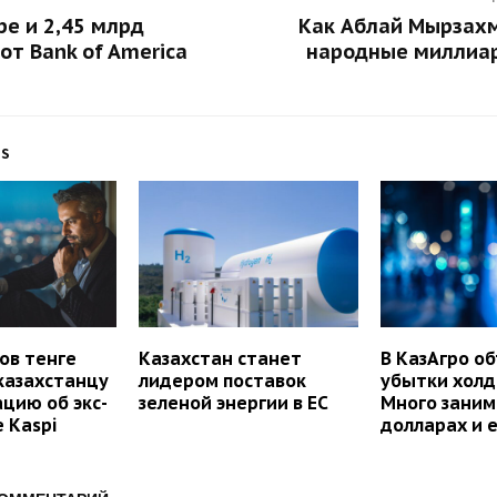
ре и 2,45 млрд
Как Аблай Мырзахм
от Bank of America
народные миллиар
TS
ов тенге
Казахстан станет
В КазАгро о
казахстанцу
лидером поставок
убытки холд
цию об экс-
зеленой энергии в ЕС
Много заним
 Kaspi
долларах и 