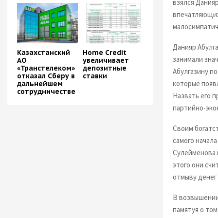
взялся Дания
впечатляющих 
малосимпатич
Данияр Абулг
Казахстанский
Home Credit
занимали зна
АО
увеличивает
«Транстелеком»
депозитные
Абулгазину по
отказал Сберу в
ставки
которые появ
дальнейшем
сотрудничестве
Назвать его п
партийно-эко
Своим богатст
самого начал
Сулейменова 
этого они счи
отмыву денег 
В возвышении
памятуя о том