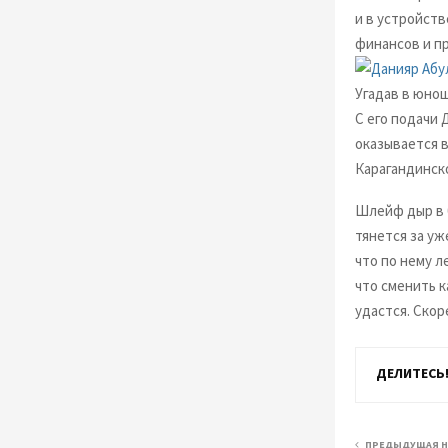
и в устройств
финансов и п
Угадав в юно
С его подачи
оказывается 
Карагандинско
Шлейф дыр в 
тянется за уж
что по нему л
что сменить к
удастся. Скор
ДЕЛИТЕСЬ
ПРЕДЫДУЩАЯ 