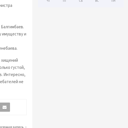
ЧТ
ПТ
СБ
ВС
ПН
инистра
 Балгимбаев.
у имуществу и
енебаева.
и хищений
олько густой,
в. Интересно,
лебателей не
ДУЮЩАЯ ЗАПИСЬ