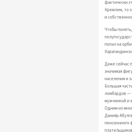
фактически эт
Кремлем, то 
и собственнос
Чтобы понять,
полугосударс
попал на орби
Карагандинск
Даже сейчас 
значимая фиг
населения и 
Большая част
ломбардов — 
мужчинкой и 
Одним из мно
Данияр Абулга
пенсионного 
плательщиков