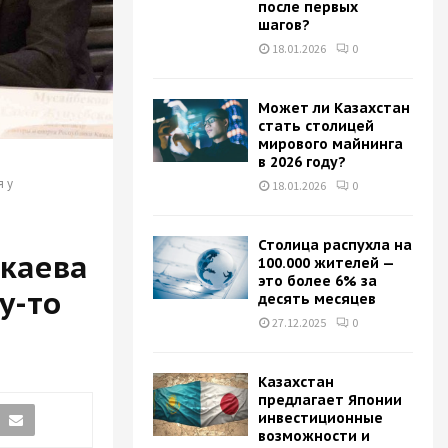
после первых
H
шагов?
18.01.2026
0
Может ли Казахстан
стать столицей
мирового майнинга
в 2026 году?
я у
18.01.2026
0
Столица распухла на
окаева
100.000 жителей —
это более 6% за
у-то
десять месяцев
27.12.2025
0
Казахстан
предлагает Японии
инвестиционные
возможности и