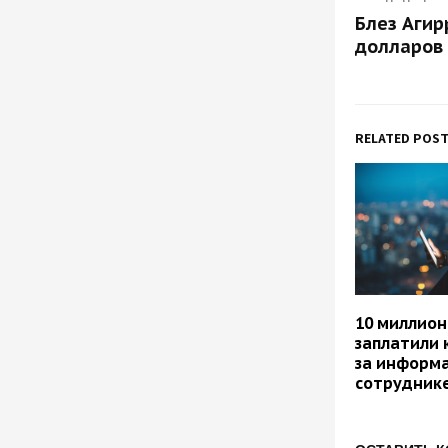
Блез Агир
долларов 
RELATED POS
10 миллион
заплатили 
за информа
сотруднике