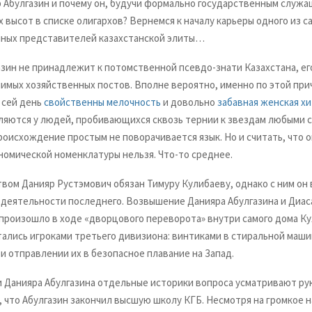
р Абулгазин и почему он, будучи формально государственным служа
высот в списке олигархов? Вернемся к началу карьеры одного из с
ных представителей казахстанской элиты…
азин не принадлежит к потомственной псевдо-знати Казахстана, ег
чимых хозяйственных постов. Вполне вероятно, именно по этой при
 сей день
свойственны мелочность
и довольно
забавная женская х
ляются у людей, пробивающихся сквозь тернии к звездам любыми 
роисхождение простым не поворачивается язык. Но и считать, что о
номической номенклатуры нельзя. Что-то среднее.
вом Данияр Рустэмович обязан Тимуру Кулибаеву, однако с ним он 
а деятельности последнего. Возвышение Данияра Абулгазина и Диас
произошло в ходе «дворцового переворота» внутри самого дома Ку
тались игроками третьего дивизиона: винтиками в стиральной маш
и отправлении их в безопасное плавание на Запад.
 Данияра Абулгазина отдельные историки вопроса усматривают ру
, что Абулгазин закончил высшую школу КГБ. Несмотря на громкое н