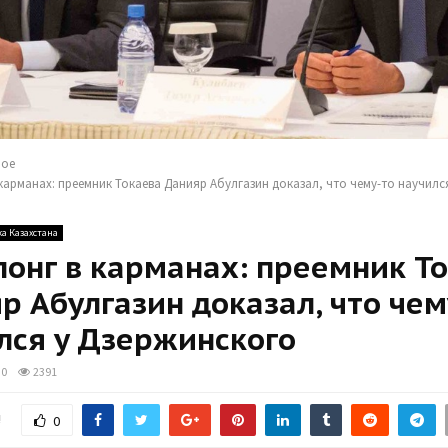
ное
 карманах: преемник Токаева Данияр Абулгазин доказал, что чему-то научилс
а Казахстана
понг в карманах: преемник Т
р Абулгазин доказал, что чем
лся у Дзержинского
0
2391
!
0