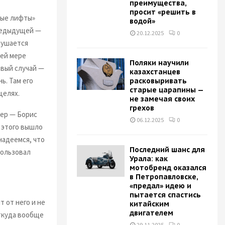
преимущества,
просит «решить в
ные лифты»
водой»
предыдущей —
20.12.2025
0
рушается
ней мере
Поляки научили
ивый случай —
казахстанцев
ь. Там его
расковыривать
старые царапины —
целях.
не замечая своих
грехов
мер — Борис
06.12.2025
0
 этого вышло
надеемся, что
Последний шанс для
пользовал
Урала: как
мотобренд оказался
в Петропавловске,
«предал» идею и
пытается спастись
т от него и не
китайским
двигателем
откуда вообще
29.11.2025
0