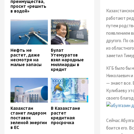
преимущества,
просит «решить
Казахстанско
в водой»
работают ред
путем родств
появлением вы
другого. По с
из областного
Нефть не
Булат
растет, даже
Утемуратов
заметил Тимур
несмотря на
взял народные
малые запасы
миллиарды в
КГБ было бы н
кредит
Николаевич и 
— знают все. 
Кулибаеву это
своего благод
Казахстан
В Казахстане
станет лидером
растет
поставок
кредитная
Сейчас Абулга
зеленой энергии
просрочка
в ЕС
боится его. В