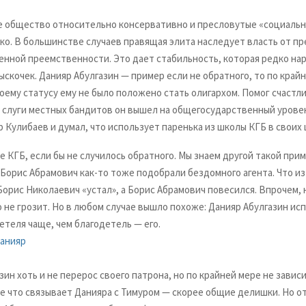
е общество относительно консервативно и пресловутые «социаль
ко. В большинстве случаев правящая элита наследует власть от 
енной преемственности. Это дает стабильность, которая редко на
скочек. Данияр Абулгазин — пример если не обратного, то по край
воему статусу ему не было положено стать олигархом. Помог счастл
 слуги местных бандитов он вышел на общегосударственный уровен
 Кулибаев и думал, что использует паренька из школы КГБ в своих 
е КГБ, если бы не случилось обратного. Мы знаем другой такой при
Борис Абрамович как-то тоже подобрали бездомного агента. Что из
Борис Николаевич «устал», а Борис Абрамович повесился. Впрочем, 
 не грозит. Но в любом случае вышло похоже: Данияр Абулгазин ис
етеля чаще, чем благодетель — его.
зин хоть и не перерос своего патрона, но по крайней мере не зависи
се что связывает Данияра с Тимуром — скорее общие делишки. Но 