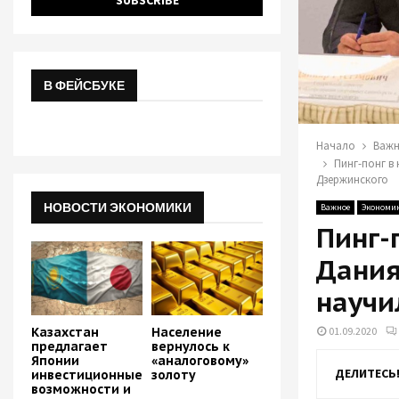
В ФЕЙСБУКЕ
Начало
Важ
Пинг-понг в
Дзержинского
НОВОСТИ ЭКОНОМИКИ
Важное
Экономик
Пинг-
Дания
научи
01.09.2020
Казахстан
Население
предлагает
вернулось к
Японии
«аналоговому»
ДЕЛИТЕСЬ
инвестиционные
золоту
возможности и