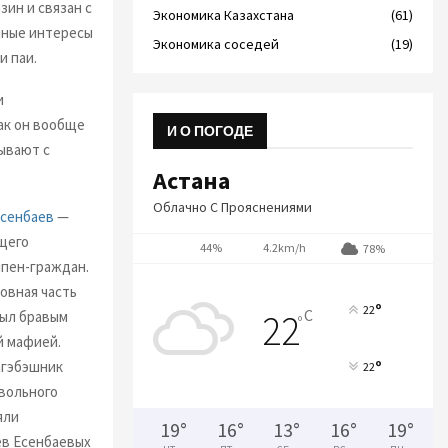
зин и связан с
Экономика Казахстана
(61)
мные интересы
Экономика соседей
(19)
и паи.
и
ак он вообще
И О ПОГОДЕ
зывают с
Астана
Облачно С Прояснениями
Есенбаев
—
ющего
44%
4.2km/h
78%
мпен-граждан.
овная часть
°
22
C
22
был бравым
°
й мафией.
°
агэбэшник
22
овольного
яли
19
°
16
°
13
°
16
°
19
°
ев Есенбаевых