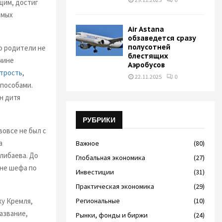
щим, достиг
амых
Air Astana
обзаведется сразу
полусотней
о родители не
блестящих
чине
Аэробусов
итрость
,
22.11.2025
0
способами.
н дитя
РУБРИКИ
вовсе не был с
а
Важное
(80)
либаева. До
Глобальная экономика
(27)
ине шефа по
Инвестиции
(31)
Практическая экономика
(29)
ку Кремля,
Региональные
(10)
азвание,
Рынки, фонды и биржи
(24)