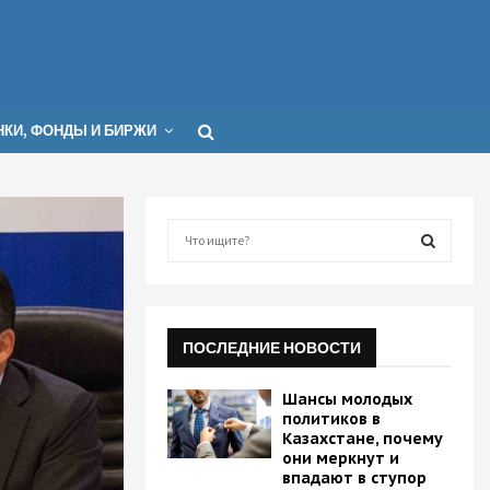
КИ, ФОНДЫ И БИРЖИ
S
e
a
S
r
c
E
h
ПОСЛЕДНИЕ НОВОСТИ
f
A
o
Шансы молодых
r
R
политиков в
:
Казахстане, почему
они меркнут и
C
впадают в ступор