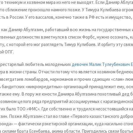
о техникум и хозяином мира из него не выходят. Если Данияр Аблуга
это сближение произошло намного позже. У Тимура Кулибаева огро
ть в России. У его вассалов, конечно также в РФ есть и имущество, 
 как Данияр Абулгазин, работавший всю жизнь на государственных 
твенных должностях взметнулся в список Форбс, нужно осознать, к
ту, с которой его мог разглядеть Тимур Кулибаев. И орбиту эту свя
ой ОПГ.
престарелый любитель молоденьких
девочек Малик Тулеубекович 
ура в жизни страны. Отчасти потому что является хозяином бедне
завсегдатаев ломабардов, наркоманов и прочих сдающих «слам» лю
ь бандитских «микрокредитных» организаций принадлежит ему, осн
также ему. В пору же юности Данияра Абулгазина похотливый дед 
хозяином целого ряда предприятий ассоциируемых с карагандинско
гих было ТОО «ФМС». Где собственно и трудился несостоявшийся к
зин. Позже Абулгазин стал во главе «Первого казахстанского добр
фонда» — фактически рэкетирской организации, куда насильно сгон
 силами брата Есенбаева, акима области. Пригодились связи брать