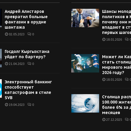
Андрей Алистаров
Шансы моло
превратил больные
политиков в 
фантазии в орудие
почему они 
шантажа
впадают в ст
первых шаго
02.05.2023
0
18.01.2026
Госдолг Кыргызстана
уйдет по бартеру?
Может ли Ка
стать столи
21.04.2023
0
мирового ма
2026 году?
18.01.2026
Электронный банкинг
способствует
катастрофам в стиле
Столица расп
SVB
100.000 жите
19.04.2023
0
более 6% за 
месяцев
27.12.2025