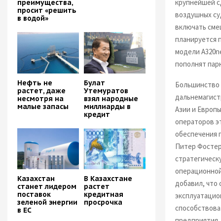
крупнейшей с
преимущества,
просит «решить
воздушных су
в водой»
включать сме
планируется п
модели A320ne
пополнят парк
Нефть не
Булат
Большинство 
растет, даже
Утемуратов
дальнемагист
несмотря на
взял народные
малые запасы
миллиарды в
Азии и Европы
кредит
операторов э
обеспечения 
Питер Фостер
стратегическ
операционной
Казахстан
В Казахстане
добавил, что
станет лидером
растет
поставок
кредитная
эксплуатацио
зеленой энергии
просрочка
способствова
в ЕС
предприятия.