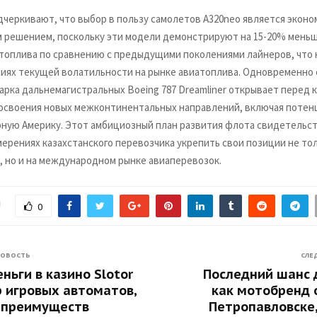
дчеркивают, что выбор в пользу самолетов A320neo является эконо
 решением, поскольку эти модели демонстрируют на 15-20% мень
топлива по сравнению с предыдущими поколениями лайнеров, что 
виях текущей волатильности на рынке авиатоплива. Одновременно 
арка дальнемагистральных Boeing 787 Dreamliner открывает перед 
освоения новых межконтинентальных направлений, включая потен
рную Америку. Этот амбициозный план развития флота свидетельст
ерениях казахстанского перевозчика укрепить свои позиции не тол
, но и на международном рынке авиаперевозок.
!
0
НОВОСТЬ
СЛЕ
еньги в казино Slotor
Последний шанс 
р игровых автоматов,
как мотобренд 
и преимуществ
Петропавловске