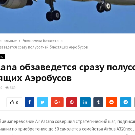
ональные
Экономика Казахстана
обзаведется сразу полусотней блестящих Аэробусов
ана
stana обзаведется сразу полус
ящих Аэробусов
0
369
!
0
й авиаперевозчик Air Astana совершил стратегический шаг, подпис
ании по приобретению до 50 самолетов семейства Airbus A320neo, 