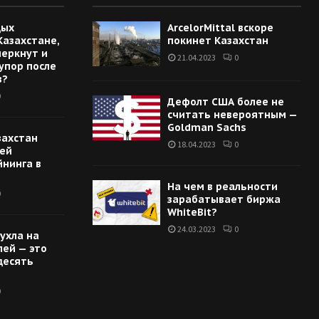
дых
ArcelorMittal вскоре
Казахстане,
покинет Казахстан
меркнут и
21.04.2023
0
упор после
в?
0
Дефолт США более не
считать невероятным —
Goldman Sachs
захстан
18.04.2023
0
цей
йнинга в
На чем в реальности
0
зарабатывает биржа
WhiteBit?
24.03.2023
0
ухла на
лей — это
десять
0