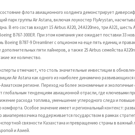
состояние флота авиационного холдинга демонстрирует диверси
щий парк группы Air Astana, включая лоукостер FlyArystan, насчитыв
а. В его состав входят 15 Airbus A320, 24 A320neo, три A321, шесть 
Boeing B767-300ER. При этом компания уже ожидает поставки 33 но
ь Boeing B787-9 Dreamliner с опционом на еще пять единиц и права
дополнительных пяти лайнеров, а также 25 Airbus семейства A320n
такие же количество.
ксперты отмечают, что столь значительные инвестиции в обновле
зиции Air Astana как одного из наиболее динамично развивающихся
-Азиатском регионе. Переход на более экономичные и экологичные
т глобальным тенденциям авиационной отрасли, где ключевыми п
нижение расхода топлива, уменьшение углеродного следа и повыш
о комфорта. Особое значение имеет и региональный контекст: разв
о авиаперевозчика поддерживается государством в рамках стратег
нспортной связности Казахстана и превращению страны в важный 
ропой и Азией.