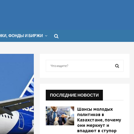
КИ, ФОНДЫ И БИРЖИ
S
e
a
S
r
c
E
h
ПОСЛЕДНИЕ НОВОСТИ
f
A
o
Шансы молодых
r
R
политиков в
:
Казахстане, почему
они меркнут и
C
впадают в ступор