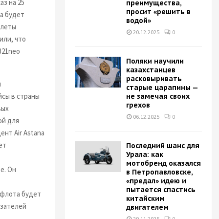
з на 25
преимущества,
просит «решить в
а будет
водой»
олеты
20.12.2025
0
или, что
321neo
Поляки научили
казахстанцев
расковыривать
и
старые царапины —
йсы в страны
не замечая своих
грехов
вых
06.12.2025
0
ой для
нт Air Astana
ет
Последний шанс для
Урала: как
мотобренд оказался
е. Он
в Петропавловске,
«предал» идею и
пытается спастись
 флота будет
китайским
азателей
двигателем
29.11.2025
0