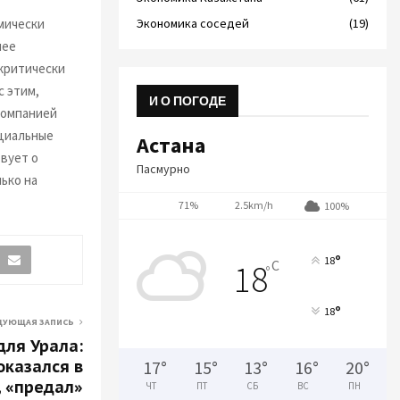
мически
Экономика соседей
(19)
шее
критически
с этим,
И О ПОГОДЕ
компанией
циальные
Астана
вует о
Пасмурно
ько на
71%
2.5km/h
100%
°
18
C
18
°
°
18
ДУЮЩАЯ ЗАПИСЬ
для Урала:
оказался в
17
°
15
°
13
°
16
°
20
°
, «предал»
ЧТ
ПТ
СБ
ВС
ПН