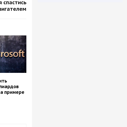
я спастись
вигателем
ить
лиардов
на примере