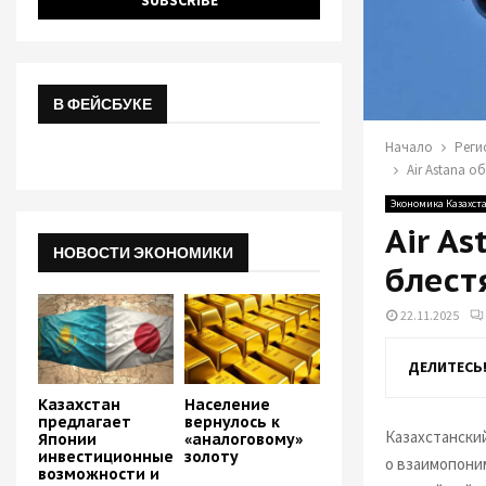
В ФЕЙСБУКЕ
Начало
Реги
Air Astana 
Экономика Казахст
Air A
НОВОСТИ ЭКОНОМИКИ
блест
22.11.2025
ДЕЛИТЕСЬ
Казахстан
Население
предлагает
вернулось к
Казахстански
Японии
«аналоговому»
инвестиционные
золоту
о взаимопоним
возможности и