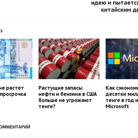
идею и пытаетс
китайским д
TS
не растет
Растущие запасы
Как сэконом
 просрочка
нефти и бензина в США
десятки мил
больше не угрожают
тенге в год 
тенге?
Microsoft
КОММЕНТАРИЙ