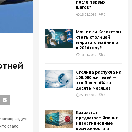
после первых
H
шагов?
18.01.2026
0
Может ли Казахстан
стать столицей
мирового майнинга
в 2026 году?
18.01.2026
0
отней
Столица распухла на
100.000 жителей —
это более 6% за
десять месяцев
27.12.2025
0
Казахстан
предлагает Японии
ав меморандум
инвестиционные
что стало
возможности и