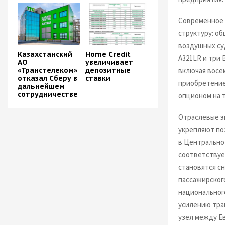
Современное 
структуру: об
воздушных судн
Казахстанский
Home Credit
A321LR и три 
АО
увеличивает
включая восем
«Транстелеком»
депозитные
отказал Сберу в
ставки
приобретение 
дальнейшем
сотрудничестве
опционом на 
Отраслевые э
укрепляют по
в Центрально
соответствуе
становятся с
пассажирског
национальног
усилению тра
узел между Ев