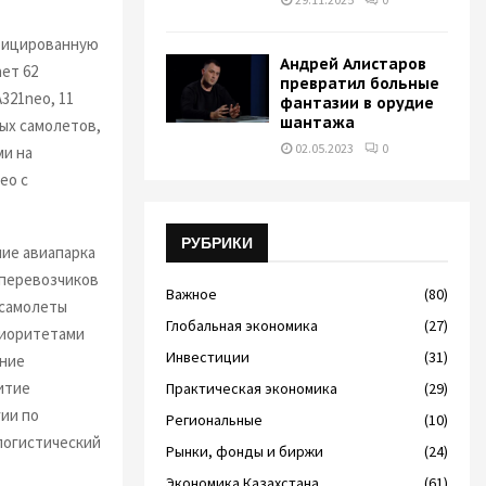
фицированную
Андрей Алистаров
ает 62
превратил больные
A321neo, 11
фантазии в орудие
шантажа
вых самолетов,
02.05.2023
0
ми на
eo с
РУБРИКИ
ние авиапарка
 перевозчиков
Важное
(80)
 самолеты
Глобальная экономика
(27)
риоритетами
Инвестиции
(31)
ение
итие
Практическая экономика
(29)
ии по
Региональные
(10)
логистический
Рынки, фонды и биржи
(24)
Экономика Казахстана
(61)