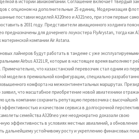
делкой в истории авиакомпании. Соглашение включает твердый зака
дов с опционом на дополнительные 25 единиц. Модернизация флот
шанные поставки моделей A320neo и A321neo, при этом первые сам
оставить в 2031 году. Представители авиационного холдинга поясн
o предназначены для дочернего лоукостера FlyArystan, тогда как A
 материнской компании Air Astana.
новых лайнеров будут работать в тандеме с уже эксплуатируемым
ральными Airbus A321LR, которые в настоящее время выполняют ре
. Примечательно, что казахстанский перевозчик стал одним из пер
той модели в премиальной конфигурации, специально разработанн
повышенного комфорта на межконтинентальных маршрутах. Президе
 заявил, что масштабное приобретение новой авиатехники отража
ую цель компании сохранить репутацию перевозчика с высочайшей
 эффективностью и качеством сервиса в долгосрочной перспектив
 самолеты семейства A320neo уже неоднократно доказали свою
нную эффективность в условиях местных авиалиний, а обновление
ть дальнейшему устойчивому росту и укреплению финансовых пок