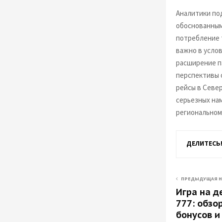
Аналитики по
обоснованным
потребление 
важно в усло
расширение п
перспективы 
рейсы в Севе
серьезных нам
региональном
ДЕЛИТЕСЬ
ПРЕДЫДУЩАЯ 
Игра на д
777: обзо
бонусов 