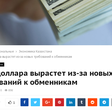
ональные
Экономика Казахстана
а вырастет из-за новых требований к обменникам
ана
доллара вырастет из-за новы
ваний к обменникам
0
898
!
1