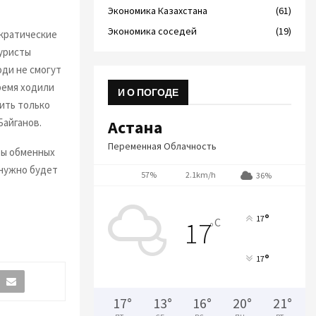
Экономика Казахстана
(61)
Экономика соседей
(19)
ократические
туристы
юди не смогут
время ходили
И О ПОГОДЕ
вить только
Байганов.
Астана
Переменная Облачность
ты обменных
 нужно будет
57%
2.1km/h
36%
°
17
C
17
°
°
17
17
°
13
°
16
°
20
°
21
°