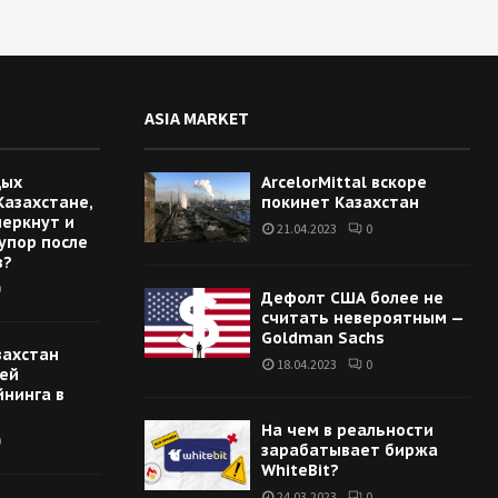
ASIA MARKET
дых
ArcelorMittal вскоре
Казахстане,
покинет Казахстан
меркнут и
21.04.2023
0
упор после
в?
0
Дефолт США более не
считать невероятным —
Goldman Sachs
захстан
18.04.2023
0
цей
йнинга в
На чем в реальности
0
зарабатывает биржа
WhiteBit?
24.03.2023
0