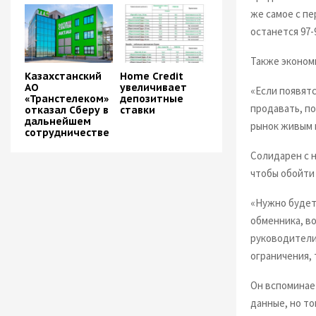
же самое с пе
останется 97-
Также экономи
Казахстанский
Home Credit
АО
увеличивает
«Если появятс
«Транстелеком»
депозитные
продавать, по
отказал Сберу в
ставки
дальнейшем
рынок живым и
сотрудничестве
Солидарен с н
чтобы обойти
«Нужно будет 
обменника, во
руководители
ограничения, 
Он вспоминае
данные, но то