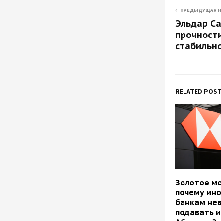
ПРЕДЫДУЩАЯ 
Эльдар Са
прочност
стабильн
RELATED POS
Золотое мо
почему ин
банкам не
подавать и