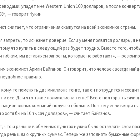
реводами: упадет мне Western Union 100 долларов, а после конвер
98», — говорит Чукин.
ст считает, что ограничения скажутся на всей экономике страны.
я запреты, то исчезнет доверие. Если у меня появятся доллары, я н
тому что купить в следующий раз будет трудно. Вместо того, чтоб
 гибким, мы вставляем запреты, которые не работают», — резюмир
им экономист Арман Байганов. Он говорит, что человек всегда найд
 неудобное правило.
кому-то поменять два миллиона тенге, так он потрудится и сходит
т и все. Да и что такое полмиллиона тенге? Всего полторы тысячи д
 национальных компаний получают больше. Поэтому если вводить 
то хотя бы на 10 тысяч долларов», — считает Байганов.
т, что и раньше в обменных пунктах нужно было оставлять свои па
гда речь шла о крупных суммах. Теперь же заполнять бумажные фо