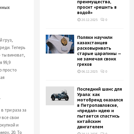
преимущества,
енных
просит «решить в
водой»
20.12.2025
0
Поляки научили
 груз,
казахстанцев
реди. Теперь
расковыривать
старые царапины —
 ты виноват,
не замечая своих
я 99,9
грехов
о просто
06.12.2025
0
ная
Последний шанс для
Урала: как
.
мотобренд оказался
в Петропавловске,
в три раза за
«предал» идею и
пытается спастись
 все свои
китайским
окупкой и
двигателем
еру, 20. То
29.11.2025
0