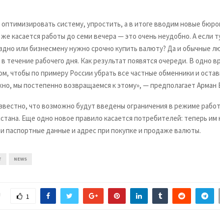
 оптимизировать систему, упростить, а в итоге вводим новые бюр
 же касается работы до семи вечера — это очень неудобно. А если 
здно или бизнесмену нужно срочно купить валюту? Да и обычные л
 в течение рабочего дня. Как результат появятся очереди. В одно 
ом, чтобы по примеру России убрать все частные обменники и оста
но, мы постепенно возвращаемся к этому», — предполагает Арман 
известно, что возможно будут введены ограничения в режиме рабо
хстана. Еще одно новое правило касается потребителей: теперь им
ои паспортные данные и адрес при покупке и продаже валюты.
T
NEWS
!
1