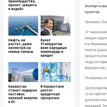
преимущества,
просит «решить
Эксперты вы
в водой»
пунктов.
Экономист Ал
«У таможенни
каждое издел
Нефть не
Булат
и в обменника
растет, даже
Утемуратов
несмотря на
взял народные
пока не доказ
малые запасы
миллиарды в
кредит
процента кли
люди, которы
бюрократия»,
По мнению сп
Казахстан
В Казахстане
«Для владельц
станет лидером
растет
ту же зарплат
поставок
кредитная
зеленой энергии
просрочка
дополнительн
в ЕС
продажей. Теп