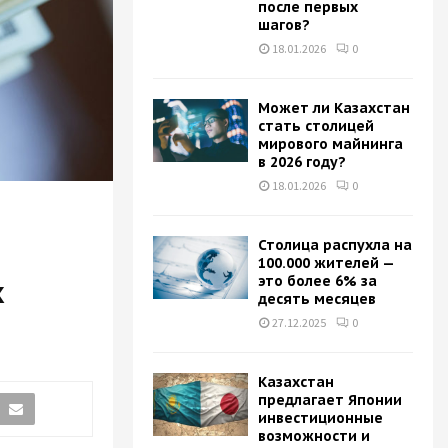
после первых
H
шагов?
18.01.2026
0
Может ли Казахстан
стать столицей
мирового майнинга
в 2026 году?
18.01.2026
0
Столица распухла на
100.000 жителей —
это более 6% за
х
десять месяцев
27.12.2025
0
Казахстан
предлагает Японии
инвестиционные
возможности и