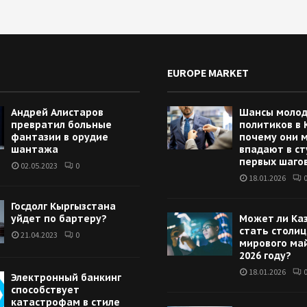
EUROPE MARKET
Андрей Алистаров
Шансы моло
превратил больные
политиков в 
фантазии в орудие
почему они 
шантажа
впадают в ст
первых шаго
02.05.2023
0
18.01.2026
Госдолг Кыргызстана
уйдет по бартеру?
Может ли Ка
стать столи
21.04.2023
0
мирового ма
2026 году?
18.01.2026
Электронный банкинг
способствует
катастрофам в стиле