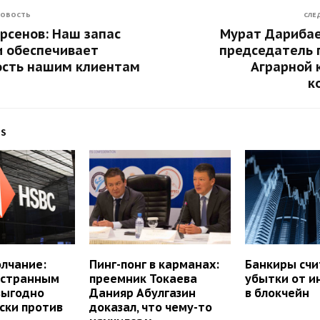
НОВОСТЬ
СЛЕ
рсенов: Наш запас
Мурат Дарибае
и обеспечивает
председатель 
ость нашим клиентам
Аграрной 
к
TS
лчание:
Пинг-понг в карманах:
Банкиры сч
остранным
преемник Токаева
убытки от и
выгодно
Данияр Абулгазин
в блокчейн
ски против
доказал, что чему-то