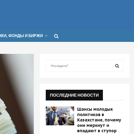
КИ, ФОНДЫ И БИРЖИ
S
e
a
S
r
c
E
h
ПОСЛЕДНИЕ НОВОСТИ
f
A
o
Шансы молодых
r
R
политиков в
:
Казахстане, почему
они меркнут и
C
впадают в ступор