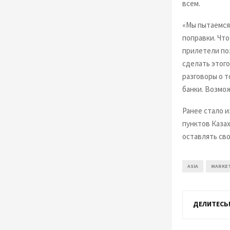
всем.
«Мы пытаемся
поправки. Что
прилетели по
сделать этого
разговоры о т
банки. Возмож
Ранее стало 
пунктов Каза
оставлять св
ASIA
MARKE
ДЕЛИТЕСЬ