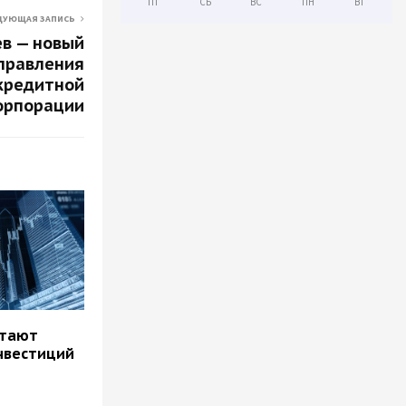
ПТ
СБ
ВС
ПН
ВТ
ДУЮЩАЯ ЗАПИСЬ
в — новый
правления
кредитной
орпорации
итают
нвестиций