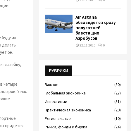
тации
Air Astana
обзаведется сразу
полусотней
блестящих
е буду их
Аэробусов
ы делать
22.11.2025
0
ует он.
ет лазейку,
РУБРИКИ
 в четыре
Важное
(80)
олларов. У нас
Глобальная экономика
(27)
такие
Инвестиции
(31)
Практическая экономика
(29)
спортные
Региональные
(10)
рмы придется
Рынки, фонды и биржи
(24)