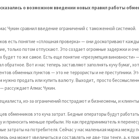
сказались о возможном введении новых правил работы обм
мас Чукин сравнил введение ограничений с таможенной системой.
ков есть понятие «сплошная проверка» — они досматривают каждый
ие, только потом отпускают. Это создает огромные задержки и оче
х будет то же самое. Есть еще понятие «презумпция виновности» —
ал обратное. Вот и нас теперь заставляют заполнять кучу бумаг, хот
ентов обменных пунктов — это не террористы и не преступники. Эт
м нужно продать или купить валюту. Выходит, просто бессмыслен
 — рассуждает Алмас Чукин.
ециалиста, из-за ограничений пострадают и бизнесмены, и клиенты
ев обменников это куча затрат. Бедные операторы будут работать 
у и приносить меньше прибыли. Но как предприниматель я перенесу
ые затраты на потребителя. Сейчас у нас маленькая маржа между п
ерь она может увеличиться и составлять не две-три тенге, а, к прим