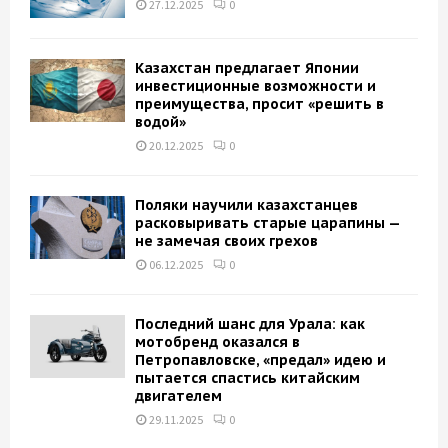
27.12.2025
0
Казахстан предлагает Японии
инвестиционные возможности и
преимущества, просит «решить в
водой»
20.12.2025
0
Поляки научили казахстанцев
расковыривать старые царапины —
не замечая своих грехов
06.12.2025
0
Последний шанс для Урала: как
мотобренд оказался в
Петропавловске, «предал» идею и
пытается спастись китайским
двигателем
29.11.2025
0