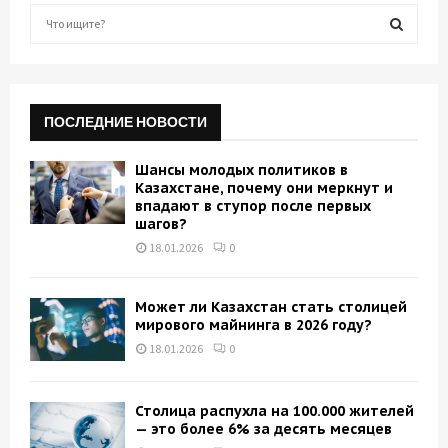
S
e
a
S
r
c
E
h
ПОСЛЕДНИЕ НОВОСТИ
f
A
o
Шансы молодых политиков в
r
R
Казахстане, почему они меркнут и
:
впадают в ступор после первых
шагов?
C
18.01.2026
0
H
Может ли Казахстан стать столицей
мирового майнинга в 2026 году?
18.01.2026
0
Столица распухла на 100.000 жителей
— это более 6% за десять месяцев