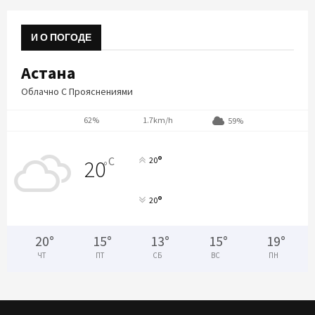
И О ПОГОДЕ
Астана
Облачно С Прояснениями
62%
1.7km/h
59%
°
C
20
20
°
°
20
20
°
15
°
13
°
15
°
19
°
ЧТ
ПТ
СБ
ВС
ПН