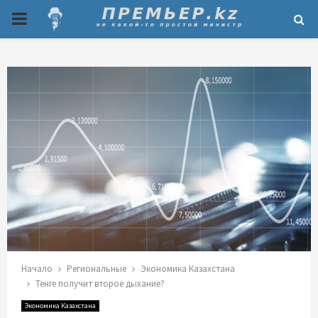
P
R
I
M
A
R
Y
Начало
Региональные
Экономика Казахстана
M
Тенге получит второе дыхание?
Экономика Казахстана