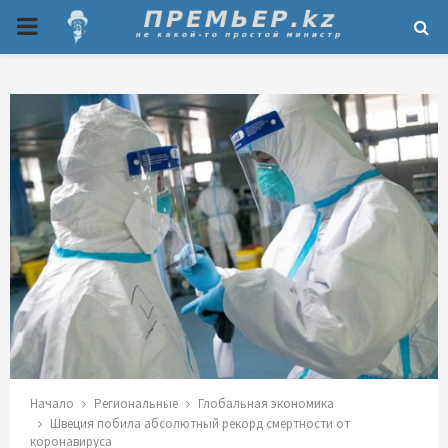
P
R
I
M
A
R
Y
M
Начало
Региональные
Глобальная экономика
Швеция побила абсолютный рекорд смертности от
коронавируса