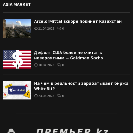
ASIA MARKET
ArcelorMittal вскоре покинет Казахстан
21.04.2023
0
Дефолт США более не считать
невероятным — Goldman Sachs
18.04.2023
0
На чем в реальности зарабатывает биржа
WhiteBit?
24.03.2023
0