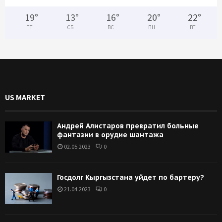
19
°
13
°
16
°
20
°
22
°
ПТ
СБ
ВС
ПН
ВТ
US MARKET
Андрей Алистаров превратил больные
фантазии в орудие шантажа
02.05.2023
0
Госдолг Кыргызстана уйдет по бартеру?
21.04.2023
0