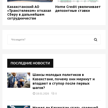
Казахстанский АО
Home Credit увеличивает
«Транстелеком» отказал
депозитные ставки
Сберу в дальнейшем
сотрудничестве
S
e
a
S
r
c
E
h
ПОСЛЕДНИЕ НОВОСТИ
f
A
o
Шансы молодых политиков в
r
R
Казахстане, почему они меркнут и
:
впадают в ступор после первых
шагов?
C
18.01.2026
0
H
Может ли Казахстан стать столицей